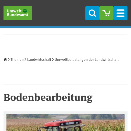
Direkt zum Inhalt
Direkt zum Hauptmenü
Direkt zur Fußzeile
Suche
Men
Startseite
Themen
Landwirtschaft
Umweltbelastungen der Landwirtschaft
Bodenbearbeitung