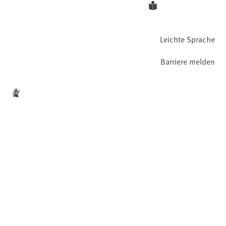
Leichte Sprache
Barriere melden
Gebärdensprache
Facebook
YouTube
Instagram
LinkedIn
Mastodon
Bluesky