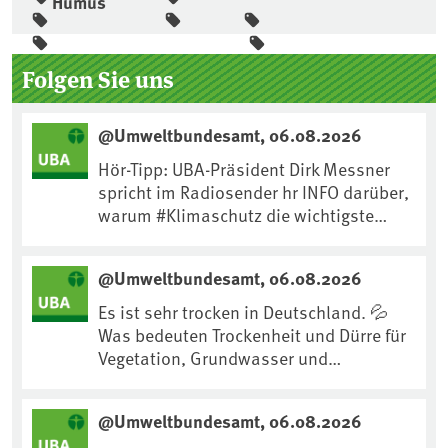
Humus
Seitenleiste
Folgen Sie uns
@Umweltbundesamt, 06.08.2026
Hör-Tipp: UBA-Präsident Dirk Messner
spricht im Radiosender hr INFO darüber,
warum #Klimaschutz die wichtigste
Maßnahme gegen #Hitze ist und wie wir
uns an Klimafolgen anpassen können:
@Umweltbundesamt, 06.08.2026
https://www.ardsounds.de/episode/urn
:ard:episode:0e7cf1c4b819c26d/
Es ist sehr trocken in Deutschland. 💦
Was bedeuten Trockenheit und Dürre für
Vegetation, Grundwasser und
Landwirtschaft? Ist das bereits der
Klimawandel? Und wie können wir uns
@Umweltbundesamt, 06.08.2026
anpassen?🤔Antworten auf diese und