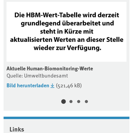
Aktuelle Human-Biomonitoring-Werte
Ak
Quelle: Umweltbundesamt
Qu
Bild herunterladen
(521,46 kB)
Bi
Associated content
Links