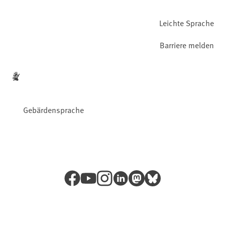
Leichte Sprache
Barriere melden
Gebärdensprache
Facebook
YouTube
Instagram
LinkedIn
Mastodon
Bluesky