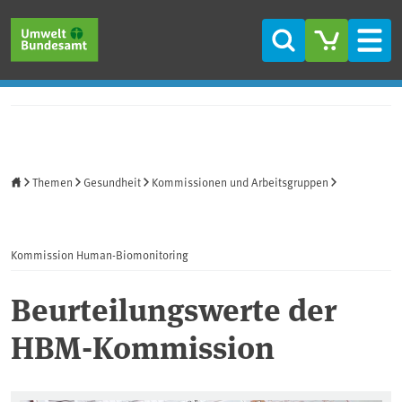
Direkt zum Inhalt
Direkt zum Hauptmenü
Direkt zur Fußzeile
Suche
Men
Startseite
Themen
Gesundheit
Kommissionen und Arbeitsgruppen
Kommission Human-Biomonitoring
Beurteilungswerte der
HBM-Kommission