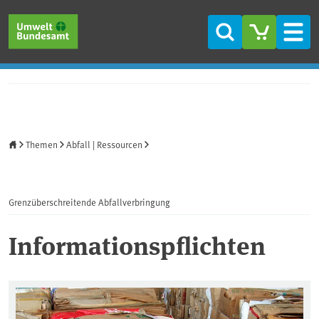
Direkt zum Inhalt
Direkt zum Hauptmenü
Direkt zur Fußzeile
Suche
Men
Startseite
Themen
Abfall | Ressourcen
Grenzüberschreitende Abfallverbringung
Informationspflichten