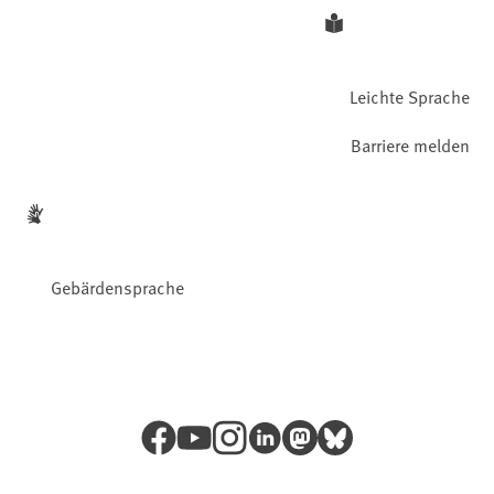
Leichte Sprache
Barriere melden
Gebärdensprache
Facebook
YouTube
Instagram
LinkedIn
Mastodon
Bluesky