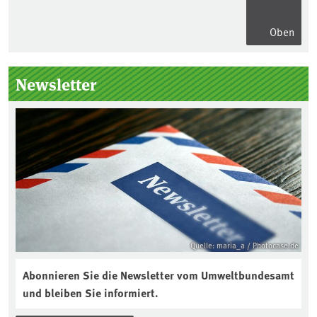
Oben
Seitenleiste
Newsletter
Quelle: maria_a / Photocase.de
Abonnieren Sie die Newsletter vom Umweltbundesamt
und bleiben Sie informiert.