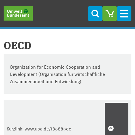
Direkt zum Inhalt
Direkt zum Hauptmenü
Direkt zur Fußzeile
Suche
Men
OECD
Organization for Economic Cooperation and
Development (Organisation für wirtschaftliche
Zusammenarbeit und Entwicklung)
Kurzlink:
www.uba.de/t89889de