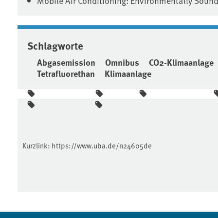
Mobile Air Conditioning: Environmentally Sound
Schlagworte
Abgasemission
Omnibus
CO2-Klimaanlage
Tetrafluorethan
Klimaanlage
Kurzlink:
https://www.uba.de/n24605de