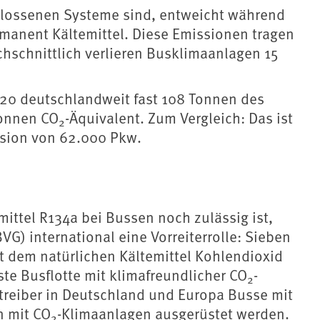
lossenen Systeme sind, entweicht während
anent Kältemittel. Diese Emissionen tragen
chschnittlich verlieren Busklimaanlagen 15
020 deutschlandweit fast 108 Tonnen des
Tonnen CO
-Äquivalent. Zum Vergleich: Das ist
2
sion von 62.000 Pkw.
ittel R134a bei Bussen noch zulässig ist,
G) international eine Vorreiterrolle: Sieben
it dem natürlichen Kältemittel Kohlendioxid
rste Busflotte mit klimafreundlicher CO
-
2
reiber in Deutschland und Europa Busse mit
n mit CO
-Klimaanlagen ausgerüstet werden.
2