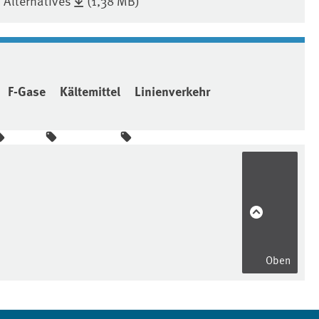
 Alternatives
(1,38 MB)
F-Gase
Kältemittel
Linienverkehr
Oben