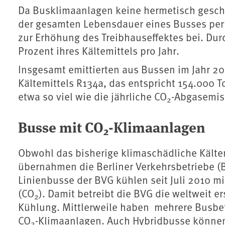
Da Busklimaanlagen keine hermetisch gesch
der gesamten Lebensdauer eines Busses perm
zur Erhöhung des Treibhauseffektes bei. Dur
Prozent ihres Kältemittels pro Jahr.
Insgesamt emittierten aus Bussen im Jahr 2
Kältemittels R134a, das entspricht 154.000 
etwa so viel wie die jährliche CO
-Abgasemis
2
Busse mit CO
-Klimaanlagen
2
Obwohl das bisherige klimaschädliche Kältem
übernahmen die Berliner Verkehrsbetriebe (BV
Linienbusse der BVG kühlen seit Juli 2010 m
(CO
). Damit betreibt die BVG die weltweit e
2
Kühlung. Mittlerweile haben mehrere Busbet
CO
-Klimaanlagen. Auch Hybridbusse könne
2