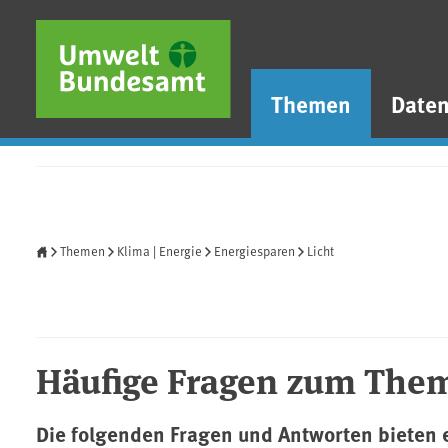
Direkt zum Inhalt
Direkt zum Hauptmenü
Direkt zur Fußzeile
Themen
Date
Startseite
Themen
Klima | Energie
Energiesparen
Licht
Häufige Fragen zum Them
Die folgenden Fragen und Antworten bieten