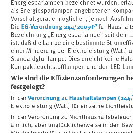
Energiesparlampen bezeichnet wurden, erla
als Energiesparlampen angebotenen Kompak
Vorschaltgerät ermöglichen, je nach Ausfüh
EG-Verordnung 244/2009
Die
für Haushalt
Bezeichnung „Energiesparlampe” seit dem 1
ist, daß die Lampe eine bestimmte Stromeffi
einer Minderung der Elektroleistung (Watt) 
Standardglühlampe. Dies erreicht keine Ha
Kompaktleuchtstofflampen und den LED-Lamp
Wie sind die Effizienzanforderungen 
festgelegt?
Verordnung zu Haushaltslampen (244
In der
Elektroleistung (Watt) für einzelne Lichtlei
In der Verordnung zu Nichthaushaltsbeleuc
ähnlich, aber unglücklicherweise in den Be
Mindestwerte für die Lichtausbeute vorgege