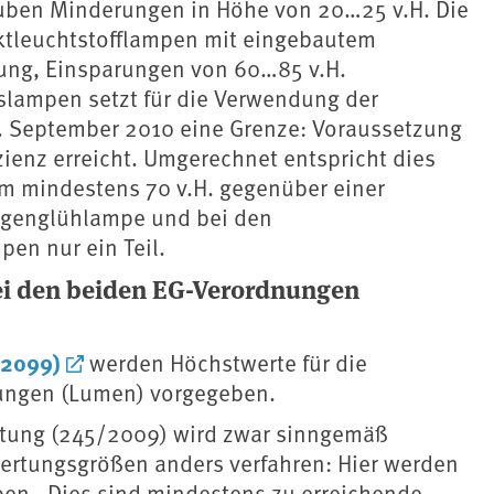
uben Minderungen in Höhe von 20…25 v.H. Die
tleuchtstofflampen mit eingebautem
rung, Einsparungen von 60…85 v.H.
slampen setzt für die Verwendung der
. September 2010 eine Grenze: Voraussetzung
zienz erreicht. Umgerechnet entspricht dies
um mindestens 70 v.H. gegenüber einer
logenglühlampe und bei den
en nur ein Teil.
bei den beiden EG-Verordnungen
/2099)
werden Höchstwerte für die
stungen (Lumen) vorgegeben.
htung (245/2009) wird zwar sinngemäß
wertungsgrößen anders verfahren: Hier werden
ben. Dies sind mindestens zu erreichende