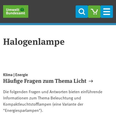
Direkt zum Inhalt
Direkt zum Hauptmenü
Direkt zur Fußzeile
Suche
Men
Halogenlampe
Klima | Energie
Häufige Fragen zum Thema Licht
Die folgenden Fragen und Antworten bieten einführende
Informationen zum Thema Beleuchtung und
Kompaktleuchtstofflampen (eine Variante der
"Energiesparlampen").