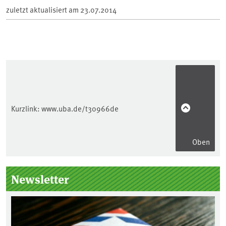
zuletzt aktualisiert am
23.07.2014
Kurzlink:
www.uba.de/t30966de
Oben
Seitenleiste
Newsletter