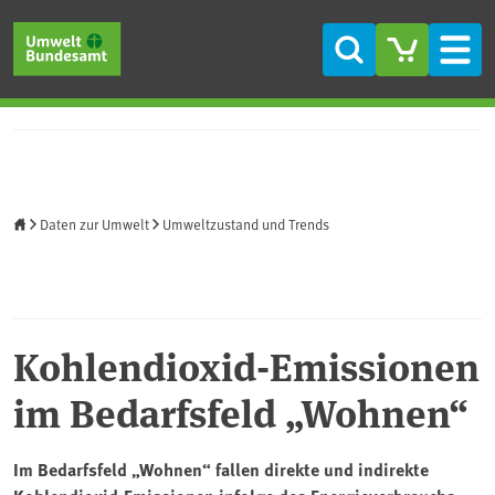
Direkt zum Inhalt
Direkt zum Hauptmenü
Direkt zur Fußzeile
Suche
Men
Startseite
Daten zur Umwelt
Umweltzustand und Trends
Kohlendioxid-Emissionen
im Bedarfsfeld „Wohnen“
Im Bedarfsfeld „Wohnen“ fallen direkte und indirekte