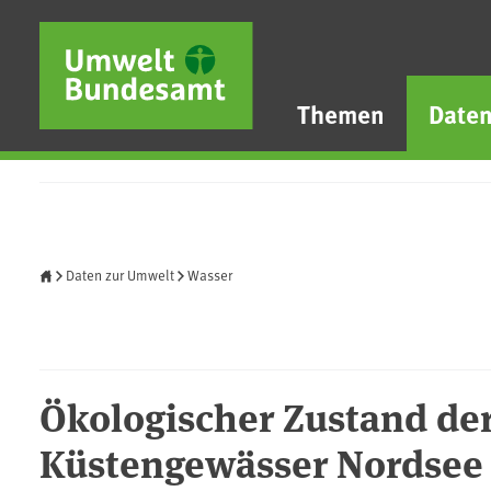
Direkt zum Inhalt
Direkt zum Hauptmenü
Direkt zur Fußzeile
Themen
Date
Startseite
Daten zur Umwelt
Wasser
Ökologischer Zustand de
Küstengewässer Nordsee