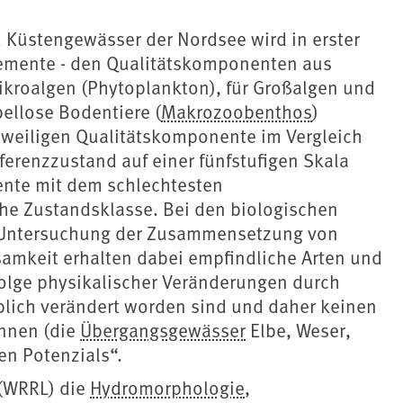
 Küstengewässer der Nordsee wird in erster
lemente - den Qualitätskomponenten aus
ikroalgen (Phytoplankton), für Großalgen und
ellose Bodentiere (
Makrozoobenthos
)
eweiligen Qualitätskomponente im Vergleich
renzzustand auf einer fünfstufigen Skala
ente mit dem schlechtesten
he Zustandsklasse. Bei den biologischen
e Untersuchung der Zusammensetzung von
mkeit erhalten dabei empfindliche Arten und
 Folge physikalischer Veränderungen durch
blich verändert worden sind und daher keinen
nnen (die
Übergangsgewässer
Elbe, Weser,
en Potenzials“.
(WRRL) die
Hydromorphologie
,