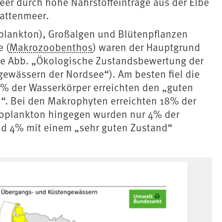
meer durch hohe Nährstoffeinträge aus der Elbe
Wattenmeer.
plankton), Großalgen und Blütenpflanzen
 (
Makrozoobenthos
) waren der Hauptgrund
ehe Abb. „Ökologische Zustandsbewertung der
ewässern der Nordsee“). Am besten fiel die
% der Wasserkörper erreichten den „guten
“. Bei den Makrophyten erreichten 18% der
toplankton hingegen wurden nur 4% der
d 4% mit einem „sehr guten Zustand“