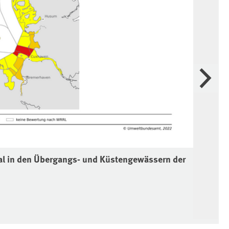
Weiter
al in den Übergangs- und Küstengewässern der
Öko
Que
Bil
Dia
Dia