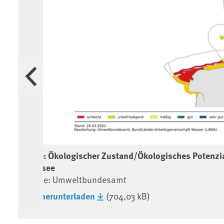
Vorherige
ordsee
Karte: Ökologischer Zustand/Ökologisches Potenzi
Nordsee
Quelle: Umweltbundesamt
Bild herunterladen
(704,03 kB)