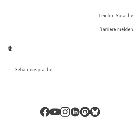
Leichte Sprache
Barriere melden
Gebärdensprache
Facebook
YouTube
Instagram
LinkedIn
Mastodon
Bluesky