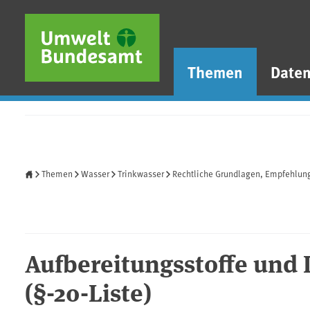
Direkt zum Inhalt
Direkt zum Hauptmenü
Direkt zur Fußzeile
Themen
Date
Startseite
Themen
Wasser
Trinkwasser
Rechtliche Grundlagen, Empfehlun
Aufbereitungsstoffe und 
(§-20-Liste)