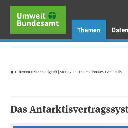
Direkt zum Inhalt
Direkt zum Hauptmenü
Direkt zur Fußzeile
Themen
Date
Startseite
Themen
Nachhaltigkeit | Strategien | Internationales
Antarktis
Das Antarktisvertragssy