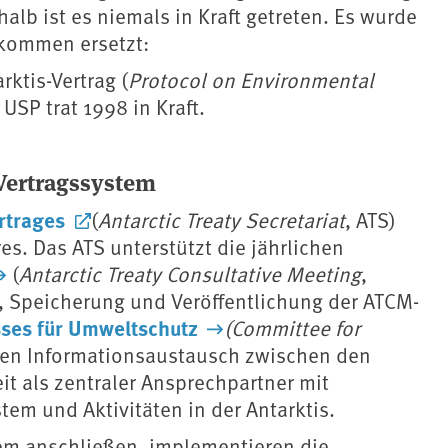
halb ist es niemals in Kraft getreten. Es wurde
bkommen ersetzt:
ktis-Vertrag (
Protocol on Environmental
 USP trat 1998 in Kraft.
s Vertragssystem
ertrages
(
Antarctic Treaty Secretariat
, ATS)
res. Das ATS unterstützt die jährlichen
(
Antarctic Treaty Consultative Meeting
,
 Speicherung und Veröffentlichung der ATCM-
ses für Umweltschutz
(Committee for
t den Informationsaustausch zwischen den
it als zentraler Ansprechpartner mit
tem und Aktivitäten in der Antarktis.
tem anschließen, implementieren die