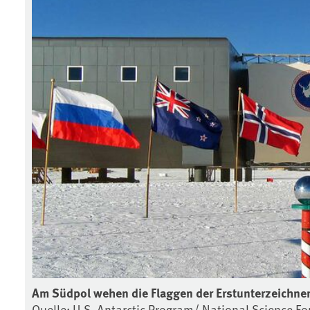
Am Südpol wehen die Flaggen der Erstunterzeichner
Quelle: U.S. Antarctic Program/ National Science