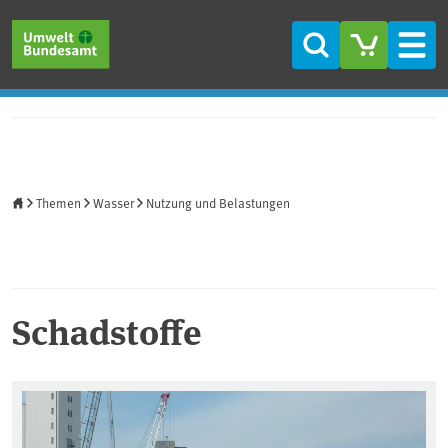
Direkt zum Inhalt
Direkt zum Hauptmenü
Direkt zur Fußzeile
Suche
Men
Startseite
Themen
Wasser
Nutzung und Belastungen
Schadstoffe