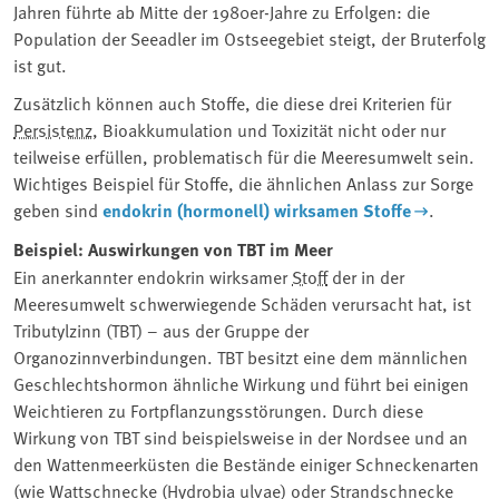
Jahren führte ab Mitte der 1980er-Jahre zu Erfolgen: die
Population der Seeadler im Ostseegebiet steigt, der Bruterfolg
ist gut.
Zusätzlich können auch Stoffe, die diese drei Kriterien für
Persistenz
⁠, Bioakkumulation und Toxizität nicht oder nur
teilweise erfüllen, problematisch für die Meeresumwelt sein.
Wichtiges Beispiel für Stoffe, die ähnlichen Anlass zur Sorge
geben sind
endokrin (hormonell) wirksamen Stoffe
.
Beispiel: Auswirkungen von TBT im Meer
Ein anerkannter endokrin wirksamer ⁠
Stoff
⁠ der in der
Meeresumwelt schwerwiegende Schäden verursacht hat, ist
Tributylzinn (TBT) – aus der Gruppe der
Organozinnverbindungen. TBT besitzt eine dem männlichen
Geschlechtshormon ähnliche Wirkung und führt bei einigen
Weichtieren zu Fortpflanzungsstörungen. Durch diese
Wirkung von TBT sind beispielsweise in der Nordsee und an
den Wattenmeerküsten die Bestände einiger Schneckenarten
(wie Wattschnecke (Hydrobia ulvae) oder Strandschnecke