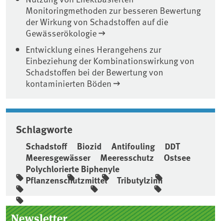
Monitoringmethoden zur besseren Bewertung
der Wirkung von Schadstoffen auf die
Gewässerökologie
Entwicklung eines Herangehens zur
Einbeziehung der Kombinationswirkung von
Schadstoffen bei der Bewertung von
kontaminierten Böden
Schlagworte
Schadstoff
Biozid
Antifouling
DDT
Meeresgewässer
Meeresschutz
Ostsee
Polychlorierte Biphenyle
Pflanzenschutzmittel
Tributylzinn
Seitenleiste
Newsletter