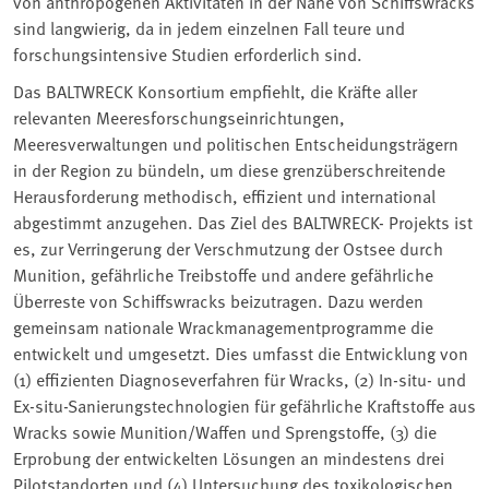
von anthropogenen Aktivitäten in der Nähe von Schiffswracks
sind langwierig, da in jedem einzelnen Fall teure und
forschungsintensive Studien erforderlich sind.
Das BALTWRECK Konsortium empfiehlt, die Kräfte aller
relevanten Meeresforschungseinrichtungen,
Meeresverwaltungen und politischen Entscheidungsträgern
in der Region zu bündeln, um diese grenzüberschreitende
Herausforderung methodisch, effizient und international
abgestimmt anzugehen. Das Ziel des BALTWRECK- Projekts ist
es, zur Verringerung der Verschmutzung der Ostsee durch
Munition, gefährliche Treibstoffe und andere gefährliche
Überreste von Schiffswracks beizutragen. Dazu werden
gemeinsam nationale Wrackmanagementprogramme die
entwickelt und umgesetzt. Dies umfasst die Entwicklung von
(1) effizienten Diagnoseverfahren für Wracks, (2) In-situ- und
Ex-situ-Sanierungstechnologien für gefährliche Kraftstoffe aus
Wracks sowie Munition/Waffen und Sprengstoffe, (3) die
Erprobung der entwickelten Lösungen an mindestens drei
Pilotstandorten und (4) Untersuchung des toxikologischen