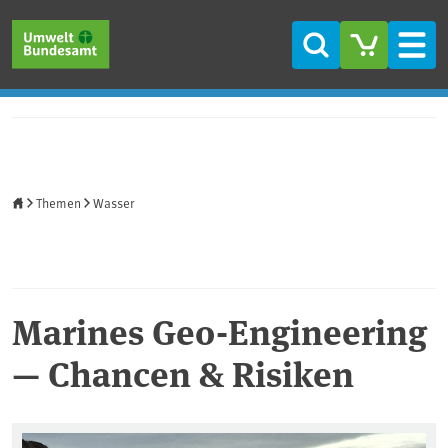
Direkt zum Inhalt
Direkt zum Hauptmenü
Direkt zur Fußzeile
Suche
Men
Startseite
Themen
Wasser
Marines Geo-Engineering
— Chancen & Risiken