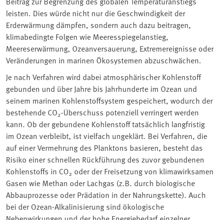
Beitrag zur Begrenzung des globalen Temperaturanstiegs
leisten. Dies würde nicht nur die Geschwindigkeit der
Erderwärmung dämpfen, sondern auch dazu beitragen,
klimabedingte Folgen wie Meeresspiegelanstieg,
Meereserwärmung, Ozeanversauerung, Extremereignisse oder
Veränderungen in marinen Ökosystemen abzuschwächen.
Je nach Verfahren wird dabei atmosphärischer Kohlenstoff
gebunden und über Jahre bis Jahrhunderte im Ozean und
seinem marinen Kohlenstoffsystem gespeichert, wodurch der
bestehende CO
-Überschuss potenziell verringert werden
2
kann. Ob der gebundene Kohlenstoff tatsächlich langfristig
im Ozean verbleibt, ist vielfach ungeklärt. Bei Verfahren, die
auf einer Vermehrung des Planktons basieren, besteht das
Risiko einer schnellen Rückführung des zuvor gebundenen
Kohlenstoffs in CO
oder der Freisetzung von klimawirksamen
2
Gasen wie Methan oder Lachgas (z.B. durch biologische
Abbauprozesse oder Prädation in der Nahrungskette). Auch
bei der Ozean-Alkalinisierung sind ökologische
Nebenwirkungen und der hohe Energiebedarf einzelner