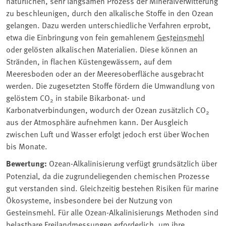
natürlichen, sehr langsamen Prozess der Mineralverwitterung
zu beschleunigen, durch den alkalische Stoffe in den Ozean
gelangen. Dazu werden unterschiedliche Verfahren erprobt,
etwa die Einbringung von fein gemahlenem
Gesteinsmehl
oder gelösten alkalischen Materialien. Diese können an
Stränden, in flachen Küstengewässern, auf dem
Meeresboden oder an der Meeresoberfläche ausgebracht
werden. Die zugesetzten Stoffe fördern die Umwandlung von
gelöstem CO
in stabile Bikarbonat- und
2
Karbonatverbindungen, wodurch der Ozean zusätzlich CO
2
aus der Atmosphäre aufnehmen kann. Der Ausgleich
zwischen Luft und Wasser erfolgt jedoch erst über Wochen
bis Monate.
Bewertung:
Ozean-Alkalinisierung verfügt grundsätzlich über
Potenzial, da die zugrundeliegenden chemischen Prozesse
gut verstanden sind. Gleichzeitig bestehen Risiken für marine
Ökosysteme, insbesondere bei der Nutzung von
Gesteinsmehl. Für alle Ozean-Alkalinisierungs Methoden sind
belastbare Freilandmessungen erforderlich, um ihre