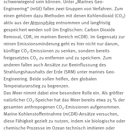
schwerwiegend sein können. Unter „Marines Geo-
Engineering“ (mGE) fallen zwei Gruppen von Verfahren. Zum
einen gehören dazu Methoden mit denen Kohlendioxid (CO
)
2
aktiv aus der
Atmosphäre
entnommen und langfristig
gespeichert werden soll (im Englischen: Carbon Dioxide
Removal, CDR, im marinen Bereich mCDR). Im Gegensatz zur
reinen Emissionsminderung geht es hier nicht nur darum,
künftige CO
-Emissionen zu senken, sondern bereits
2
freigesetztes CO
zu entfernen und zu speichern. Zum
2
anderen fallen auch Ansätze zur Beeinflussung des
Strahlungshaushalts der Erde (SRM) unter marines Geo-
Engineering. Beide sollen helfen, den globalen
Temperaturanstieg zu begrenzen.
Das Meer nimmt dabei eine besondere Rolle ein. Als größter
natürlicher CO
-Speicher hat das Meer bereits etwa 25 % der
2
gesamten anthropogenen CO
-Emissionen aufgenommen.
2
Marine Kohlenstoffentnahme (mCDR)‑Ansätze versuchen,
diese Fähigkeit gezielt zu nutzen, indem sie biologische oder
chemische Prozesse im Ozean technisch imitieren oder