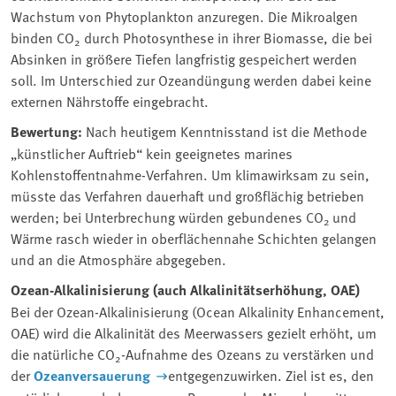
Wachstum von Phytoplankton anzuregen. Die Mikroalgen
binden CO
durch Photosynthese in ihrer Biomasse, die bei
2
Absinken in größere Tiefen langfristig gespeichert werden
soll. Im Unterschied zur Ozeandüngung werden dabei keine
externen Nährstoffe eingebracht.
Bewertung:
Nach heutigem Kenntnisstand ist die Methode
„künstlicher Auftrieb“ kein geeignetes marines
Kohlenstoffentnahme-Verfahren. Um klimawirksam zu sein,
müsste das Verfahren dauerhaft und großflächig betrieben
werden; bei Unterbrechung würden gebundenes CO
und
2
Wärme rasch wieder in oberflächennahe Schichten gelangen
und an die Atmosphäre abgegeben.
Ozean-Alkalinisierung (auch Alkalinitätserhöhung, OAE)
Bei der Ozean-Alkalinisierung (Ocean Alkalinity Enhancement,
OAE) wird die Alkalinität des Meerwassers gezielt erhöht, um
die natürliche CO
-Aufnahme des Ozeans zu verstärken und
2
der
Ozeanversauerung
entgegenzuwirken. Ziel ist es, den