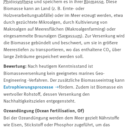
Photosynthese
und speichern es in ihrer
Biomasse
. Diese
Biomasse kann an Land (z. B. Ernte- oder
Holzverarbeitungsabfälle) oder im Meer erzeugt werden, etwa
durch gezüchtete Mikroalgen, durch Kultivierung von
Makroalgen auf Meeresflächen (Makroalgenfarming) oder
eingesammelte Braunalgen (
Sargassum
). Zur Versenkung wird
die Biomasse gebündelt und beschwert, um sie in größere
Meerestiefen zu transportieren, wo das enthaltene CO
über
2
lange Zeiträume gespeichert werden soll.
Bewertung:
Nach heutigem Kenntnisstand ist
Biomasseversenkung kein geeignetes marines Geo-
Engineering -Verfahren. Der zusätzliche Biomasseeintrag kann
Eutrophierungsprozesse
fördern. Zudem ist Biomasse ein
wertvoller Rohstoff, dessen Versenkung den
Nachhaltigkeitszielen entgegensteht.
Ozeandüngung (Ocean Fertilisation, OF)
Bei der Ozeandüngung werden dem Meer gezielt Nährstoffe
wie Eisen, Stickstoff oder Phosphor zugeführt, um das