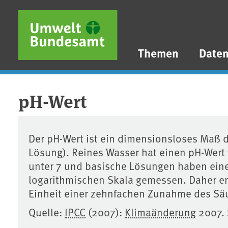
Direkt zum Inhalt
Direkt zum Hauptmenü
Direkt zur Fußzeile
Themen
Date
pH-Wert
Der pH-Wert ist ein dimensionsloses Maß 
Lösung). Reines Wasser hat einen pH-Wert
unter 7 und basische Lösungen haben einen
logarithmischen Skala gemessen. Daher e
Einheit einer zehnfachen Zunahme des Säu
Quelle:
IPCC
(2007):
Klimaänderung
2007. 