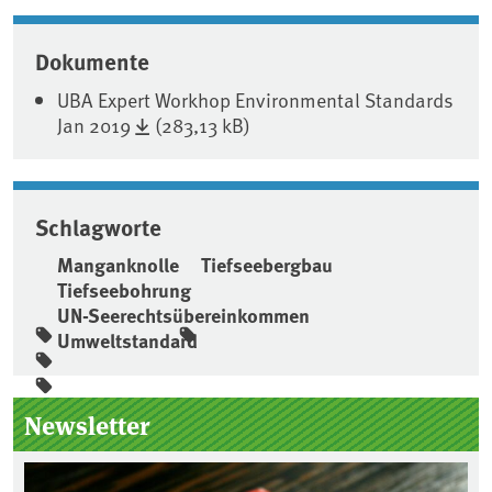
Dokumente
UBA Expert Workhop Environmental Standards
Jan 2019
(283,13 kB)
Schlagworte
Manganknolle
Tiefseebergbau
Tiefseebohrung
UN-Seerechtsübereinkommen
Umweltstandard
Seitenleiste
Newsletter