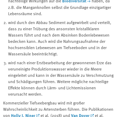
nachteilige Wirkungen auf die ⁠
Biodiversität
⁠ haben, da
z.B. die Manganknollen selbst die Grundlage einzigartiger
Lebensräume sind.
wird durch den Abbau Sediment aufgewirbelt und verteilt,
dass zu einer Trübung des ansonsten kristallklaren
Wassers führt und nach dem Absinken Bodenlebewesen
bedecken kann. Auch wird die Nahrungsaufnahme der
hochsensiblen Lebewesen am Tiefseeboden und in der
Wassersäule beeinträchtigt.
wird nach einer Erstbearbeitung der gewonnenen Erze das
veruneinigte Produktionswasser wieder in die Meere
eingeleitet und kann in der Wassersäule zu Verschmutzung
und Schädigungen führen. Weitere mögliche nachteilige
Effekte können durch Lärm- und Lichtemissionen
verursacht werden.
Kommerzieller Tiefseebergbau wird mit großer
Wahrscheinlichkeit zu Artensterben führen. Die Publikationen
von
Holly J. Niner
et al. (2018) und
Van Dover
et al.