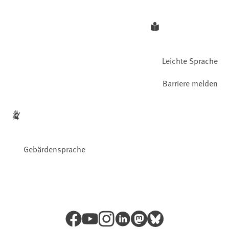
Leichte Sprache
Barriere melden
Gebärdensprache
Facebook
YouTube
Instagram
LinkedIn
Mastodon
Bluesky