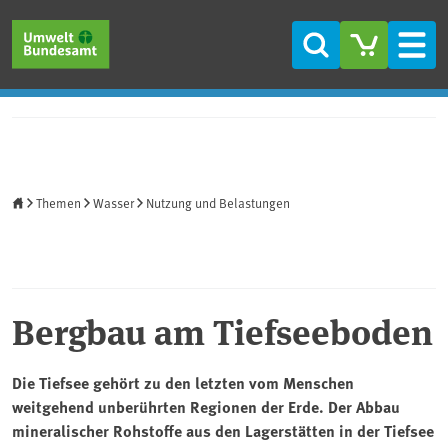
Direkt zum Inhalt
Direkt zum Hauptmenü
Direkt zur Fußzeile
Suche
Men
Startseite
Themen
Wasser
Nutzung und Belastungen
Bergbau am Tiefseeboden
Die Tiefsee gehört zu den letzten vom Menschen
weitgehend unberührten Regionen der Erde. Der Abbau
mineralischer Rohstoffe aus den Lagerstätten in der Tiefsee