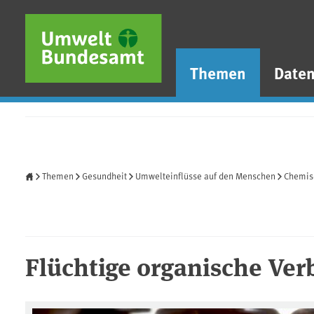
Direkt zum Inhalt
Direkt zum Hauptmenü
Direkt zur Fußzeile
Themen
Date
Startseite
Themen
Gesundheit
Umwelteinflüsse auf den Menschen
Chemis
Flüchtige organische Ve