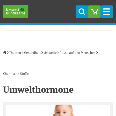
Direkt zum Inhalt
Direkt zum Hauptmenü
Direkt zur Fußzeile
Suche
Men
Startseite
Themen
Gesundheit
Umwelteinflüsse auf den Menschen
Chemische Stoffe
Umwelthormone