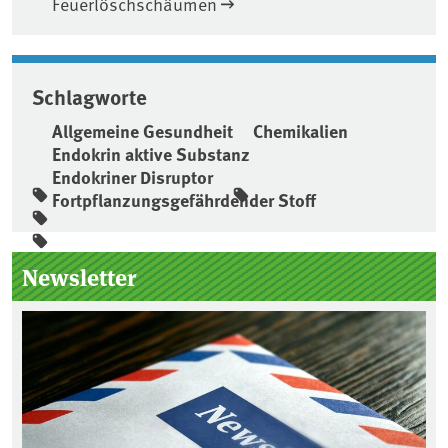
Feuerlöschschäumen
Schlagworte
Allgemeine Gesundheit
Chemikalien
Endokrin aktive Substanz
Endokriner Disruptor
Fortpflanzungsgefährdender Stoff
Seitenleiste
Newsletter