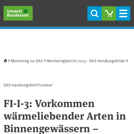
Direkt zum Inhalt
Direkt zum Hauptmenü
Direkt zur Fußzeile
Suche
Men
Startseite
Monitoring zur DAS
Monitoringbericht 2023 - DAS-Handlungsfelder
DAS-Handlungsfeld Fischerei
FI-I-3: Vorkommen
wärmeliebender Arten in
Binnengewässern –