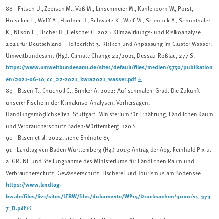
88 - Fritsch U., Zebisch M., Voß M., Linsenmeier M., Kahlenborn W., Porst,
Hölscher L., Wolff A., Hardner U., Schwartz K., Wolf M., Schmuck A., Schönthaler
K., Nilson E., Fischer H., Fleischer C. 2021: Klimawirkungs- und Risikoanalyse
2021 für Deutschland – Teilbericht 3: Risiken und Anpassung im Cluster Wasser.
Umweltbundesamt (Hg.). Climate Change 22/2021, Dessau-Roßlau, 277 S.
https://www.umweltbundesamt.de/sites/default/files/medien/5750/publikation
en/2021-06-10_cc_22-2021_kwra2021_wasser.pdf
89 - Basen T., Chucholl C., Brinker A. 2022: Auf schmalem Grad. Die Zukunft
unserer Fische in der Klimakrise. Analysen, Vorhersagen,
Handlungsmöglichkeiten. Stuttgart. Ministerium für Ernährung, Ländlichen Raum
und Verbraucherschutz Baden-Württemberg. 120 S.
90 - Basen et al. 2022, siehe Endnote 89
91 - Landtag von Baden-Württemberg (Hg.) 2013: Antrag der Abg. Reinhold Pix u.
a. GRÜNE und Stellungnahme des Ministeriums für Ländlichen Raum und
Verbraucherschutz. Gewässerschutz, Fischerei und Tourismus am Bodensee.
https://www.landtag-
bw.de/files/live/sites/LTBW/files/dokumente/WP15/Drucksachen/3000/15_373
7_D.pdf