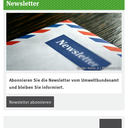
Seitenleiste
Newsletter
Quelle: maria_a / Photocase.de
Abonnieren Sie die Newsletter vom Umweltbundesamt
und bleiben Sie informiert.
Newsletter abonnieren