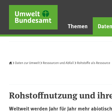
Direkt zum Inhalt
Direkt zum Hauptmenü
Direkt zur Fußzeile
Themen
Date
Startseite
Daten zur Umwelt
Ressourcen und Abfall
Rohstoffe als Ressource
Rohstoffnutzung und ihr
Weltweit werden Jahr für Jahr mehr abiotisc