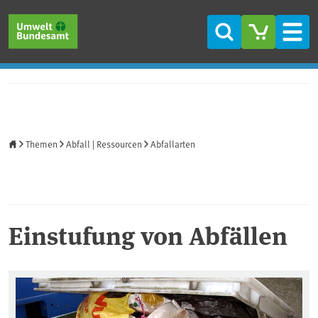
Direkt zum Inhalt
Direkt zum Hauptmenü
Direkt zur Fußzeile
Suche
Men
Startseite
Themen
Abfall | Ressourcen
Abfallarten
Einstufung von Abfällen