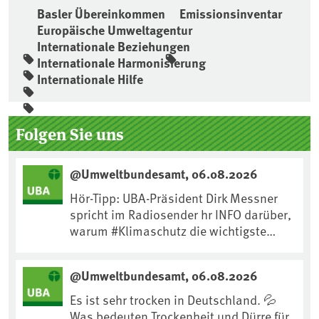
Basler Übereinkommen
Emissionsinventar
Europäische Umweltagentur
Internationale Beziehungen
Internationale Harmonisierung
Internationale Hilfe
Seitenleiste
Folgen Sie uns
@Umweltbundesamt, 06.08.2026
Hör-Tipp: UBA-Präsident Dirk Messner
spricht im Radiosender hr INFO darüber,
warum #Klimaschutz die wichtigste
Maßnahme gegen #Hitze ist und wie wir
uns an Klimafolgen anpassen können:
@Umweltbundesamt, 06.08.2026
https://www.ardsounds.de/episode/urn
:ard:episode:0e7cf1c4b819c26d/
Es ist sehr trocken in Deutschland. 💦
Was bedeuten Trockenheit und Dürre für