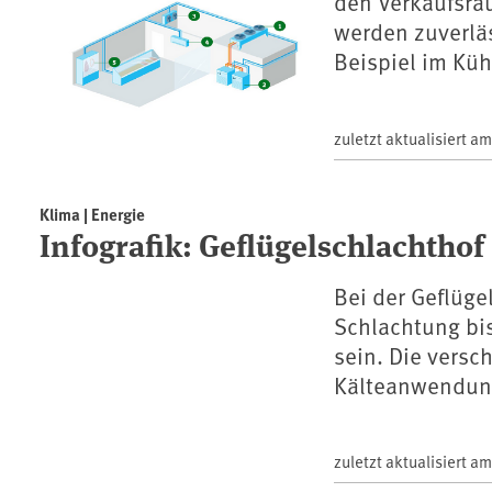
den Verkaufsra
werden zuverlä
Beispiel im Kü
zuletzt aktualisiert a
Klima | Energie
Infografik: Geflügelschlachthof
Bei der Geflüge
Schlachtung bi
sein. Die versc
Kälteanwendung
zuletzt aktualisiert a