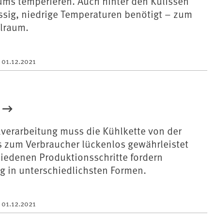
ums temperieren. Auch hinter den Kulissen
ssig, niedrige Temperaturen benötigt – zum
hlraum.
m
01.12.2021
lverarbeitung muss die Kühlkette von der
s zum Verbraucher lückenlos gewährleistet
hiedenen Produktionsschritte fordern
 in unterschiedlichsten Formen.
m
01.12.2021