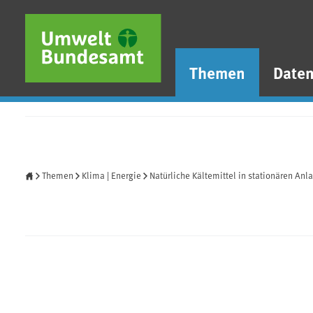
Direkt zum Inhalt
Direkt zum Hauptmenü
Direkt zur Fußzeile
Themen
Date
Startseite
Themen
Klima | Energie
Natürliche Kältemittel in stationären Anl