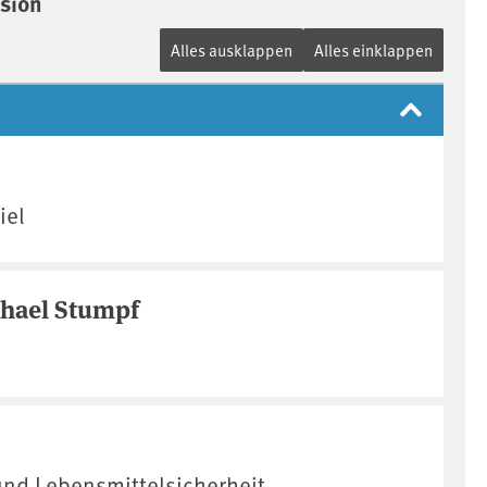
sion
Alles ausklappen
Alles einklappen
iel
ichael Stumpf
nd Lebensmittelsicherheit,