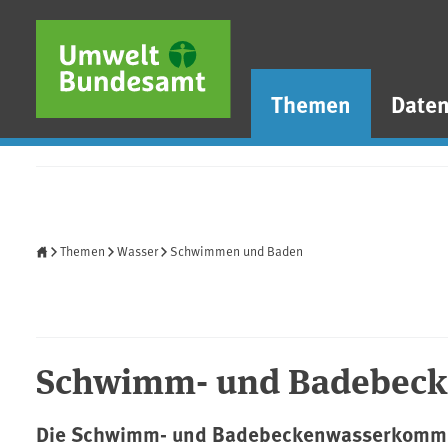
Direkt zum Inhalt
Direkt zum Hauptmenü
Direkt zur Fußzeile
Themen
Date
Startseite
Themen
Wasser
Schwimmen und Baden
Schwimm- und Badebeck
Die Schwimm- und Badebeckenwasserkommiss