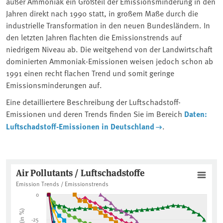
außer Ammoniak ein Großteil der Emissionsminderung in den
Jahren direkt nach 1990 statt, in großem Maße durch die
industrielle Transformation in den neuen Bundesländern. In
den letzten Jahren flachten die Emissionstrends auf
niedrigem Niveau ab. Die weitgehend von der Landwirtschaft
dominierten Ammoniak-Emissionen weisen jedoch schon ab
1991 einen recht flachen Trend und somit geringe
Emissionsminderungen auf.
Eine detailliertere Beschreibung der Luftschadstoff-
Emissionen und deren Trends finden Sie im Bereich
Daten:
Luftschadstoff-Emissionen in Deutschland
.
Air Pollutants / Luftschadstoffe
Air Pollutants / Luftschadstoffe
Line chart with 9 lines.
Emission Trends / Emissionstrends
Emission Trends / Emissionstrends
0
Die Emissionsentwicklung zeigt für fast alle Luftschadstoff
The chart has 1 X axis displaying Jahr/Year. Data range: 31 cate
-25