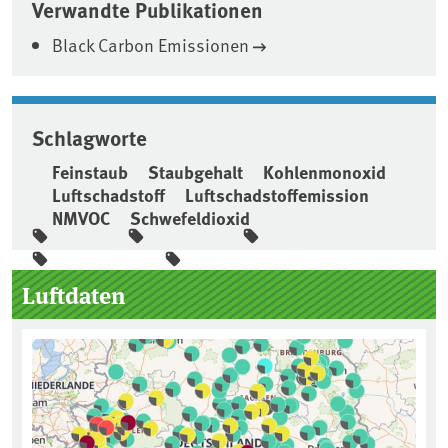
Verwandte Publikationen
Black Carbon Emissionen
Schlagworte
Feinstaub
Staubgehalt
Kohlenmonoxid
Luftschadstoff
Luftschadstoffemission
NMVOC
Schwefeldioxid
Seitenleiste
Luftdaten