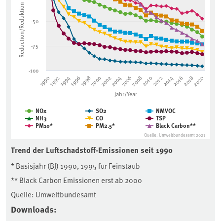
Reduction/Reduktion (in %)
The chart has 1 Y axis displaying Reduction/Reduktion (in %). 
-50
-75
-100
1992
1998
2004
2010
2016
1990
1996
2002
2008
2014
2020
1994
2000
2006
2012
2018
Jahr/Year
NOx
SO2
NMVOC
NH3
CO
TSP
PM10*
PM2.5*
Black Carbon**
Quelle: Umweltbundesamt 2021
End of interactive chart.
Die Emissionsentwicklung zeigt für fast alle Luftschadstoff
Trend der Luftschadstoff-Emissionen seit 1990
* Basisjahr (BJ) 1990, 1995 für Feinstaub
** Black Carbon Emissionen erst ab 2000
Quelle: Umweltbundesamt
Downloads: