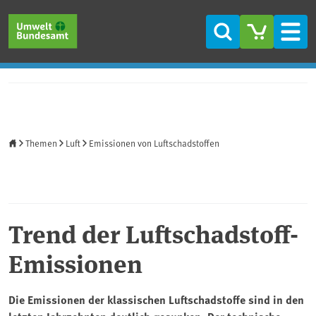
Direkt zum Inhalt
Direkt zum Hauptmenü
Direkt zur Fußzeile
Suche
Men
Startseite
Themen
Luft
Emissionen von Luftschadstoffen
Trend der Luftschadstoff-
Emissionen
Die Emissionen der klassischen Luftschadstoffe sind in den