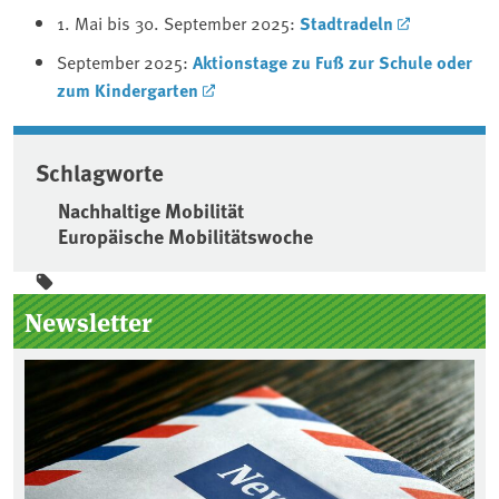
1. Mai bis 30. September 2025:
Stadtradeln
September 2025:
Aktionstage zu Fuß zur Schule oder
zum Kindergarten
Schlagworte
Nachhaltige Mobilität
Europäische Mobilitätswoche
Seitenleiste
Newsletter