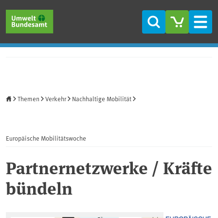
Direkt zum Inhalt
Direkt zum Hauptmenü
Direkt zur Fußzeile
Suche
Men
Startseite
Themen
Verkehr
Nachhaltige Mobilität
Europäische Mobilitätswoche
Partnernetzwerke / Kräfte
bündeln