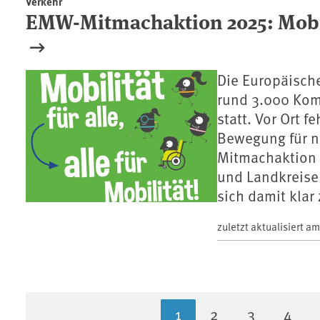
Verkehr
EMW-Mitmachaktion 2025: Mobilit
Die Europäische
rund 3.000 Kom
statt. Vor Ort f
Bewegung für na
Mitmachaktion 
und Landkreise
sich damit klar
zuletzt aktualisiert a
1
2
3
4