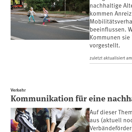
nachhaltige Alt
kommen Anreize 
Mobilitätsverha
beeinflussen. W
Kommunen sie k
vorgestellt.
zuletzt aktualisiert a
Verkehr
Kommunikation für eine nachha
Auf dieser The
aus (aktuell n
Verbändeförder