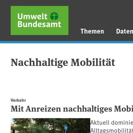
Direkt zum Inhalt
Direkt zum Hauptmenü
Direkt zur Fußzeile
Themen
Date
Nachhaltige Mobilität
Verkehr
Mit Anreizen nachhaltiges Mobi
Aktuell dominie
Alltagsmobilitä