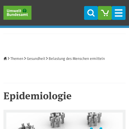
Direkt zum Inhalt
Direkt zum Hauptmenü
Direkt zur Fußzeile
Suche
Men
Startseite
Themen
Gesundheit
Belastung des Menschen ermitteln
Epidemiologie