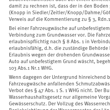
damit zu rechnen ist, dass der in den Boden
(Knopp in Siedler/Zeitler/Knopp/Dahme/Göß
Verweis auf die Kommentierung zu § 3, Rdn.1
Bei einer Fahrzeugwäsche auf unbefestigtem 
Verbindung zum Grundwasser vor. Die Fahrz
erlaubnispflichtig nach § 8 Abs. 1 in Verbind
erlaubnisfähig, d.h. die zuständige Behörde 
Erlaubnis wegen der drohenden Grundwasser
Auto auf unbefestigtem Grund wäscht, begeh
103 Abs.1 Nr.1 WHG.
Wenn dagegen der Untergrund hinreichend befe
Fahrzeugwäsche anfallenden Schmutzabwässer
Verbot des § 47 Abs. 1 S. 1 WHG nicht. Der B
Wasserhaushaltsgesetz nur allgemeine Vorga
Gewässerschutz. Der Vollzug des Wasserrecht
Berücksichtigung der Wassergesetze der Länd