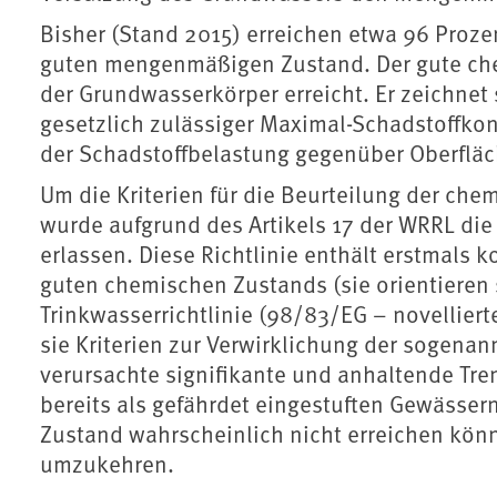
Bisher (Stand 2015) erreichen etwa 96 Proz
guten mengenmäßigen Zustand. Der gute che
der Grundwasserkörper erreicht. Er zeichnet
gesetzlich zulässiger Maximal-Schadstoffko
der Schadstoffbelastung gegenüber Oberfl
Um die Kriterien für die Beurteilung der che
wurde aufgrund des Artikels 17 der WRRL di
erlassen. Diese Richtlinie enthält erstmals 
guten chemischen Zustands (sie orientieren
Trinkwasserrichtlinie (98/83/EG – novellier
sie Kriterien zur Verwirklichung der sogen
verursachte signifikante und anhaltende Tr
bereits als gefährdet eingestuften Gewässe
Zustand wahrscheinlich nicht erreichen könn
umzukehren.