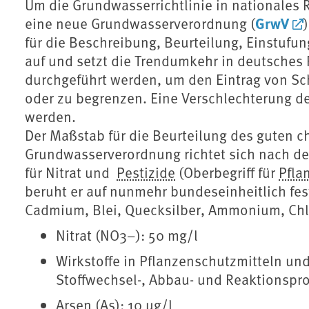
Um die Grundwasserrichtlinie in nationales
GrwV
eine neue Grundwasserverordnung (
für die Beschreibung, Beurteilung, Einstu
auf und setzt die Trendumkehr in deutsche
durchgeführt werden, um den Eintrag von Sc
oder zu begrenzen. Eine Verschlechterung d
werden.
Der Maßstab für die Beurteilung des guten
Grundwasserverordnung richtet sich nach d
für Nitrat und ⁠
Pestizide
⁠ (Oberbegriff für
Pfla
beruht er auf nunmehr bundeseinheitlich fes
Cadmium, Blei, Quecksilber, Ammonium, Chlor
Nitrat (NO3−): 50 mg/l
Wirkstoffe in Pflanzenschutzmitteln un
Stoffwechsel-, Abbau- und Reaktionsprod
Arsen (As): 10 μg/l