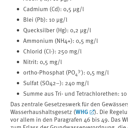
Cadmium (Cd): 0,5 μg/l
Blei (Pb): 10 μg/l
Quecksilber (Hg): 0,2 μg/l
Ammonium (NH4+): 0,5 mg/l
Chlorid (Cl-): 250 mg/l
Nitrit: 0,5 mg/l
3-
ortho-Phosphat (PO
): 0,5 mg/l
4
Sulfat (SO42−): 240 mg/l
Summe aus Tri- und Tetrachlorethen: 10
Das zentrale Gesetzeswerk für den Gewässers
WHG
Wasserhaushaltsgesetz (
). Die Regel
vor allem in den Paragrafen 46 bis 49. Das 
zum Erlass der Grundwasserverordnung, die