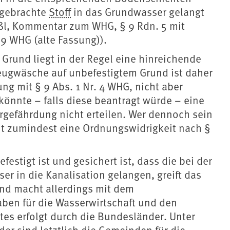
 gebrachte
Stoff
in das Grundwasser gelangt
l, Kommentar zum WHG, § 9 Rdn. 5 mit
9 WHG (alte Fassung)).
Grund liegt in der Regel eine hinreichende
eugwäsche auf unbefestigtem Grund ist daher
ung mit § 9 Abs. 1 Nr. 4 WHG, nicht aber
könnte – falls diese beantragt würde – eine
gefährdung nicht erteilen. Wer dennoch sein
t zumindest eine Ordnungswidrigkeit nach §
stigt ist und gesichert ist, dass die bei der
 in die Kanalisation gelangen, greift das
und macht allerdings mit dem
ben für die Wasserwirtschaft und den
es erfolgt durch die Bundesländer. Unter
er sind letztlich die Gemeinden für die