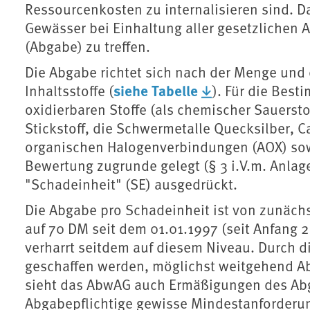
Ressourcenkosten zu internalisieren sind. D
Gewässer bei Einhaltung aller gesetzlichen A
(Abgabe) zu treffen.
Die Abgabe richtet sich nach der Menge und 
siehe Tabelle
Inhaltsstoffe (
). Für die Bes
oxidierbaren Stoffe (als chemischer Sauerst
Stickstoff, die Schwermetalle Quecksilber, C
organischen Halogenverbindungen (AOX) sowi
Bewertung zugrunde gelegt (§ 3 i.V.m. Anlage
"Schadeinheit" (SE) ausgedrückt.
Die Abgabe pro Schadeinheit ist von zunächs
auf 70 DM seit dem 01.01.1997 (seit Anfang
verharrt seitdem auf diesem Niveau. Durch 
geschaffen werden, möglichst weitge­hend A
sieht das AbwAG auch Ermäßigungen des Abgab
Abgabepflichtige gewisse Mindestanforde
r
u