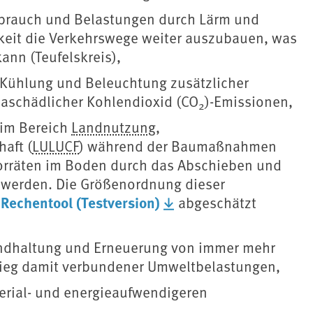
erbrauch und Belastungen durch Lärm und
eit die Verkehrswege weiter auszubauen, was
ann (Teufelskreis),
 Kühlung und Beleuchtung zusätzlicher
maschädlicher Kohlendioxid (CO
)-Emissionen,
2
 im Bereich
Landnutzung
,
haft (
LULUCF
) während der Baumaßnahmen
vorräten im Boden durch das Abschieben und
t werden. Die Größenordnung dieser
Rechentool (Testversion)
s
abgeschätzt
tandhaltung und Erneuerung von immer mehr
tieg damit verbundener Umweltbelastungen,
erial- und energieaufwendigeren