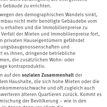
e Gebäude zu errichten.
l wegen des demographischen Wandels sinkt,
tumbau nicht mehr benötigte Gebäudebe vom
 erhalten und die Immobilienpreise zu
r Verfall der Mieten und Immobilienpreise fort,
von privaten Hauseigentümern gefährdet
hnungsbaugenossenschaften und
 es ihnen, dringende betriebliche
en, die zusätzlichen Wohn- oder
age kontraproduktiv.
sozialen Zusammenhalt
en auf den
der
llem Haushalte, die sich hohe Mieten oder die
 Einkommensschwache und oft zugleich auch
swerteren älteren Quartieren zurück. Kommt es
mischung der Bevölkerung – wie in den
 in denen dann vor allem die