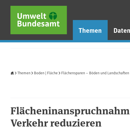
Direkt zum Inhalt
Direkt zum Hauptmenü
Direkt zur Fußzeile
Themen
Date
Startseite
Themen
Boden | Fläche
Flächensparen – Böden und Landschaften 
Flächeninanspruchnahme
Verkehr reduzieren