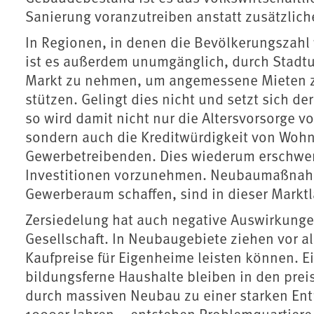
Sanierung voranzutreiben anstatt zusätzlich
In Regionen, in denen die Bevölkerungszah
ist es außerdem unumgänglich, durch Stad
Markt zu nehmen, um angemessene Mieten zu
stützen. Gelingt dies nicht und setzt sich de
so wird damit nicht nur die Altersvorsorge 
sondern auch die Kreditwürdigkeit von Wo
Gewerbetreibenden. Dies wiederum erschwert
Investitionen vorzunehmen. Neubaumaßnahm
Gewerberaum schaffen, sind in dieser Marktl
Zersiedelung hat auch negative Auswirkung
Gesellschaft. In Neubaugebiete ziehen vor a
Kaufpreise für Eigenheime leisten können.
bildungsferne Haushalte bleiben in den prei
durch massiven Neubau zu einer starken Ent
1990er Jahren – entstehen Problemquartiere,