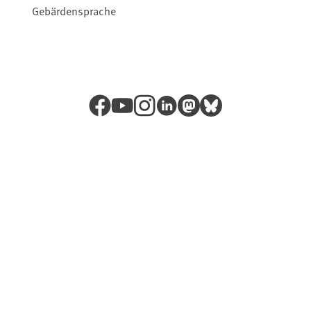
Gebärdensprache
Facebook
YouTube
Instagram
LinkedIn
Mastodon
Bluesky