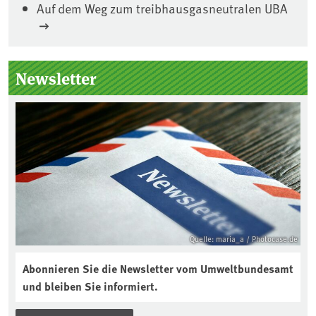
Auf dem Weg zum treibhausgasneutralen UBA
Seitenleiste
Newsletter
Quelle: maria_a / Photocase.de
Abonnieren Sie die Newsletter vom Umweltbundesamt
und bleiben Sie informiert.