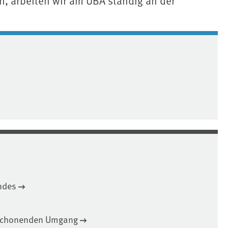
, arbeiten wir am UBA ständig an der
ndes
tschonenden Umgang