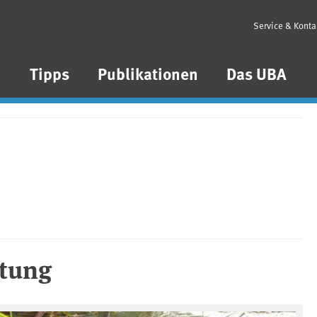
Service & Konta
n
Tipps
Publikationen
Das UBA
tung