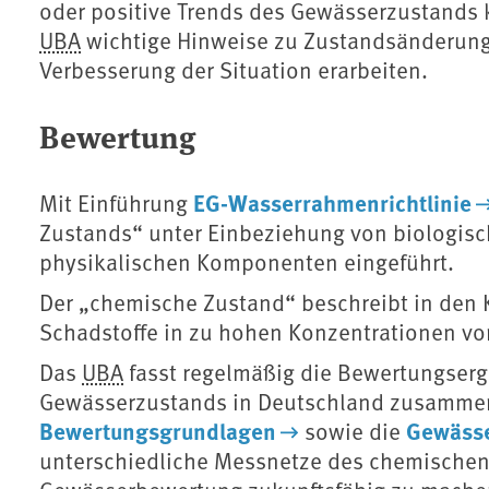
oder positive Trends des Gewässerzustands
UBA
wichtige Hinweise zu Zustandsänderung
Verbesserung der Situation erarbeiten.
Bewertung
EG-Wasserrahmenrichtlinie
Mit Einführung
Zustands“ unter Einbeziehung von biologis
physikalischen Komponenten eingeführt.
Der „chemische Zustand“ beschreibt in den K
Schadstoffe in zu hohen Konzentrationen vor
Das
UBA
fasst regelmäßig die Bewertungserg
Gewässerzustands in Deutschland zusamme
Bewertungsgrundlagen
Gewäss
sowie die
unterschiedliche Messnetze des chemische