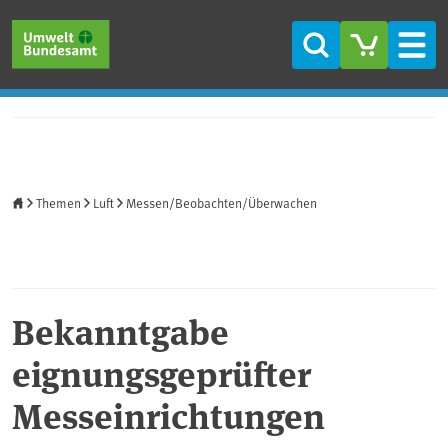
Direkt zum Inhalt
Direkt zum Hauptmenü
Direkt zur Fußzeile
Suche
Men
Startseite
Themen
Luft
Messen/Beobachten/Überwachen
Bekanntgabe
eignungsgeprüfter
Messeinrichtungen