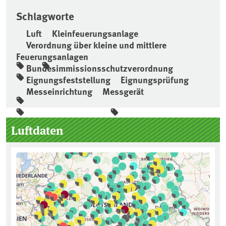
Schlagworte
Luft
Kleinfeuerungsanlage
Verordnung über kleine und mittlere
Feuerungsanlagen
Bundesimmissionsschutzverordnung
Eignungsfeststellung
Eignungsprüfung
Messeinrichtung
Messgerät
Seitenleiste
Luftdaten