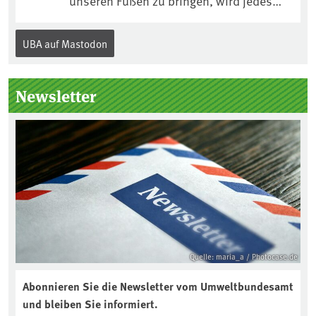
unseren Füßen zu bringen, wird jedes
Jahr am 5. Dezember, dem
Internationalen Tag des Bodens, der
UBA auf Mastodon
„Boden des Jahres“ vorgestellt. Das UBA
unterstützt die Aktion. Wer sitzt im
Kuratorium, wie wird der Boden des
Newsletter
Jahres ausgewählt und was passiert
eigentlich während eines solchen
Bodenjahres? Infos dazu gibt es im
aktuellen Podcast „Soilcast“. Jetzt
reinhören:
https://soilcast.de/interview/sc202-
interview-die-kuer-der-krume/
Quelle: maria_a / Photocase.de
Abonnieren Sie die Newsletter vom Umweltbundesamt
und bleiben Sie informiert.