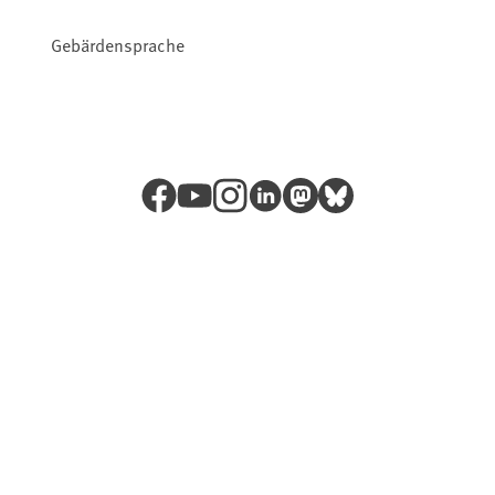
Gebärdensprache
Facebook
YouTube
Instagram
LinkedIn
Mastodon
Bluesky