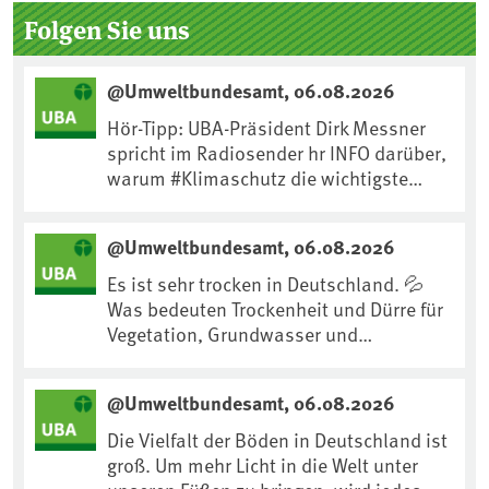
Seitenleiste
Folgen Sie uns
@Umweltbundesamt, 06.08.2026
Hör-Tipp: UBA-Präsident Dirk Messner
spricht im Radiosender hr INFO darüber,
warum #Klimaschutz die wichtigste
Maßnahme gegen #Hitze ist und wie wir
uns an Klimafolgen anpassen können:
@Umweltbundesamt, 06.08.2026
https://www.ardsounds.de/episode/urn
:ard:episode:0e7cf1c4b819c26d/
Es ist sehr trocken in Deutschland. 💦
Was bedeuten Trockenheit und Dürre für
Vegetation, Grundwasser und
Landwirtschaft? Ist das bereits der
Klimawandel? Und wie können wir uns
@Umweltbundesamt, 06.08.2026
anpassen?🤔Antworten auf diese und
weitere Fragen auf unserer Webseite:
Die Vielfalt der Böden in Deutschland ist
www.uba.de/trockenheit #Trockenheit
groß. Um mehr Licht in die Welt unter
#Klimawandel