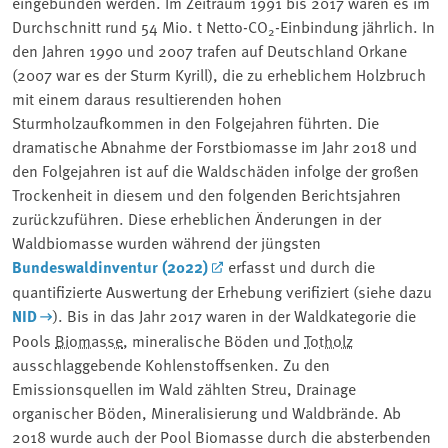
eingebunden werden. Im Zeitraum 1991 bis 2017 waren es im
Durchschnitt rund 54 Mio. t Netto-CO
-Einbindung jährlich. In
2
den Jahren 1990 und 2007 trafen auf Deutschland Orkane
(2007 war es der Sturm Kyrill), die zu erheblichem Holzbruch
mit einem daraus resultierenden hohen
Sturmholzaufkommen in den Folgejahren führten. Die
dramatische Abnahme der Forstbiomasse im Jahr 2018 und
den Folgejahren ist auf die Waldschäden infolge der großen
Trockenheit in diesem und den folgenden Berichtsjahren
zurückzuführen. Diese erheblichen Änderungen in der
Waldbiomasse wurden während der jüngsten
Bundeswaldinventur (2022)
erfasst und durch die
quantifizierte Auswertung der Erhebung verifiziert (siehe dazu
NID
). Bis in das Jahr 2017 waren in der Waldkategorie die
Pools
Biomasse
, mineralische Böden und
Totholz
ausschlaggebende Kohlenstoffsenken. Zu den
Emissionsquellen im Wald zählten Streu, Drainage
organischer Böden, Mineralisierung und Waldbrände. Ab
2018 wurde auch der Pool Biomasse durch die absterbenden