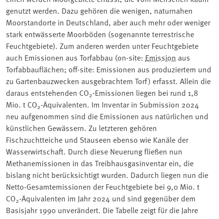
genutzt werden. Dazu gehören die wenigen, naturnahen
Moorstandorte in Deutschland, aber auch mehr oder weniger
stark entwässerte Moorböden (sogenannte terrestrische
Feuchtgebiete). Zum anderen werden unter Feuchtgebiete
auch Emissionen aus Torfabbau (on-site:
Emission
aus
Torfabbauflächen; off-site: Emissionen aus produziertem und
zu Gartenbauzwecken ausgebrachtem Torf) erfasst. Allein die
daraus entstehenden CO
-Emissionen liegen bei rund 1,8
2
Mio. t CO
-Äquivalenten. Im Inventar in Submission 2024
2
neu aufgenommen sind die Emissionen aus natürlichen und
künstlichen Gewässern. Zu letzteren gehören
Fischzuchtteiche und Stauseen ebenso wie Kanäle der
Wasserwirtschaft. Durch diese Neuerung fließen nun
Methanemissionen in das Treibhausgasinventar ein, die
bislang nicht berücksichtigt wurden. Dadurch liegen nun die
Netto-Gesamtemissionen der Feuchtgebiete bei 9,0 Mio. t
CO
-Äquivalenten im Jahr 2024 und sind gegenüber dem
2
Basisjahr 1990 unverändert. Die Tabelle zeigt für die Jahre