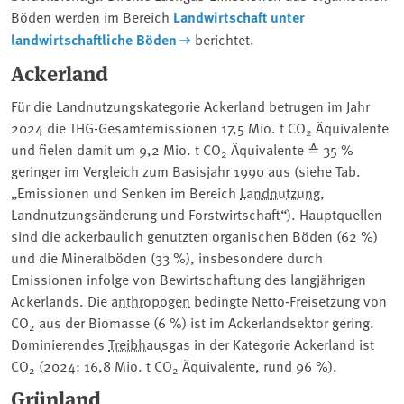
Böden werden im Bereich
Landwirtschaft unter
landwirtschaftliche Böden
berichtet.
Ackerland
Für die Landnutzungskategorie Ackerland betrugen im Jahr
2024 die THG-Gesamtemissionen 17,5 Mio. t CO
Äquivalente
2
und fielen damit um 9,2 Mio. t CO
Äquivalente ≙ 35 %
2
geringer im Vergleich zum Basisjahr 1990 aus (siehe Tab.
„Emissionen und Senken im Bereich
Landnutzung
,
Landnutzungsänderung und Forstwirtschaft“). Hauptquellen
sind die ackerbaulich genutzten organischen Böden (62 %)
und die Mineralböden (33 %), insbesondere durch
Emissionen infolge von Bewirtschaftung des langjährigen
Ackerlands. Die
anthropogen
bedingte Netto-Freisetzung von
CO
aus der Biomasse (6 %) ist im Ackerlandsektor gering.
2
Dominierendes
Treibhausgas
in der Kategorie Ackerland ist
CO
(2024: 16,8 Mio. t CO
Äquivalente, rund 96 %).
2
2
Grünland