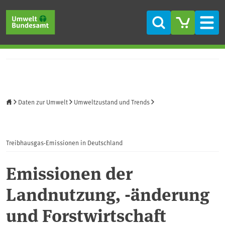
Direkt zum Inhalt
Direkt zum Hauptmenü
Direkt zur Fußzeile
Suche
Men
Startseite
Daten zur Umwelt
Umweltzustand und Trends
Treibhausgas-Emissionen in Deutschland
Emissionen der
Landnutzung, -änderung
und Forstwirtschaft