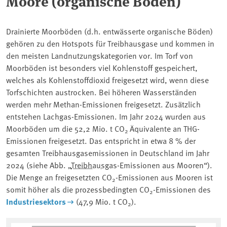
Moore (organische Böden)
Drainierte Moorböden (d.h. entwässerte organische Böden)
gehören zu den Hotspots für Treibhausgase und kommen in
den meisten Landnutzungskategorien vor. Im Torf von
Moorböden ist besonders viel Kohlenstoff gespeichert,
welches als Kohlenstoffdioxid freigesetzt wird, wenn diese
Torfschichten austrocken. Bei höheren Wasserständen
werden mehr Methan-Emissionen freigesetzt. Zusätzlich
entstehen Lachgas-Emissionen. Im Jahr 2024 wurden aus
Moorböden um die 52,2 Mio. t CO
Äquivalente an THG-
2
Emissionen freigesetzt.
Das entspricht in etwa 8 % der
gesamten Treibhausgasemissionen in Deutschland im Jahr
2024
(siehe Abb. „
Treibhausgas
-Emissionen aus Mooren“)
.
Die Menge an freigesetzten CO
-Emissionen aus Mooren ist
2
somit höher als die prozessbedingten CO
-Emissionen des
2
Industriesektors
(47,9 Mio. t CO
).
2