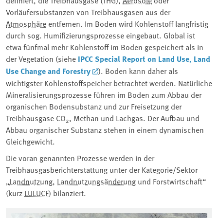
definiert, die Treibhausgase (THG),
Aerosole
oder
Vorläufersubstanzen von Treibhausgasen aus der
Atmosphäre
entfernen. Im Boden wird Kohlenstoff langfristig
durch sog. Humifizierungsprozesse eingebaut. Global ist
etwa fünfmal mehr Kohlenstoff im Boden gespeichert als in
der Vegetation (siehe
IPCC Special Report on Land Use, Land
Use Change and Forestry
). Boden kann daher als
wichtigster Kohlenstoffspeicher betrachtet werden. Natürliche
Mineralisierungsprozesse führen im Boden zum Abbau der
organischen Bodensubstanz und zur Freisetzung der
Treibhausgase CO
, Methan und Lachgas. Der Aufbau und
2
Abbau organischer Substanz stehen in einem dynamischen
Gleichgewicht.
Die voran genannten Prozesse werden in der
Treibhausgasberichterstattung unter der Kategorie/Sektor
„
Landnutzung
,
Landnutzungsänderung
und Forstwirtschaft“
(kurz
LULUCF
) bilanziert.