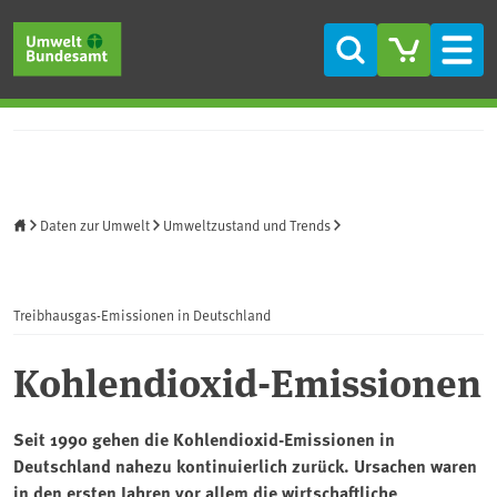
Direkt zum Inhalt
Direkt zum Hauptmenü
Direkt zur Fußzeile
Suche
Men
Startseite
Daten zur Umwelt
Umweltzustand und Trends
Treibhausgas-Emissionen in Deutschland
Kohlendioxid-Emissionen
Seit 1990 gehen die Kohlendioxid-Emissionen in
Deutschland nahezu kontinuierlich zurück. Ursachen waren
in den ersten Jahren vor allem die wirtschaftliche