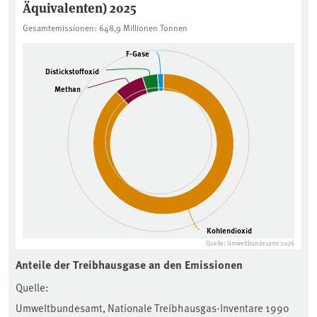
Äquivalenten) 2025
Gesamtemissionen: 648,9 Millionen Tonnen
Aktualisiert
Gesamtemissionen: 648,9 Millionen Tonnen
F-Gase
F-Gase
Distickstoffoxid
Distickstoffoxid
Methan
Methan
Kohlendioxid
Kohlendioxid
Quelle: Umweltbundesamt 2026
End of interactive chart.
Aktualisiert
Anteile der Treibhausgase an den Emissionen
Quelle:
Umweltbundesamt, Nationale Treibhausgas-Inventare 1990