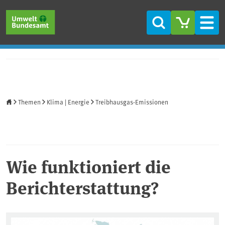
Direkt zum Inhalt
Direkt zum Hauptmenü
Direkt zur Fußzeile
Suche
Men
Startseite
Themen
Klima | Energie
Treibhausgas-Emissionen
Wie funktioniert die
Berichterstattung?