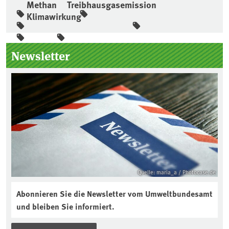
Methan
Treibhausgasemission
Klimawirkung
Seitenleiste
Newsletter
Quelle: maria_a / Photocase.de
Abonnieren Sie die Newsletter vom Umweltbundesamt
und bleiben Sie informiert.