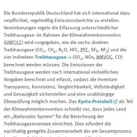
Die Bundesrepublik Deutschland hat sich international dazu
verpflichtet, regelmäßig Emissionsberichte zu erstellen.
Vereinbarungen regeln die Erfassung unterschiedlicher
Treibhausgase: Im Rahmen der Klimarahmenkonvention
(
UNFCCC
) wird vorgegeben, wie die sechs direkten
Treibhausgase (CO
, CH
, N
O, HFC,
PFC
, SF
, NF
) und die
2
4
2
6
3
vier indirekten
Treibhausgase
(SO
, NOx,
NMVOC
, CO)
2
berechnet werden müssen. Die Emissionen der
Treibhausgase werden nach international einheitlichen
Vorgaben berechnet und erfasst, sodass die Inventare
Transparenz, Konsistenz, Vergleichbarkeit, Vollständigkeit
und Genauigkeit sicherstellen und eine unabhängige
Überprüfung möglich machen. Das
Kyoto-Protokoll
als Teil
der Klimarahmenkonvention schreibt vor, dass jedes Land
ein „Nationales System“ für die Berechnung der
Treibhausgasinventare einrichtet. Dies erfordert die
nachhaltig geregelte Zusammenarbeit der am Gesamtprozess