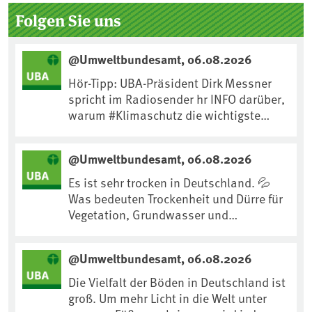
Seitenleiste
Folgen Sie uns
@Umweltbundesamt, 06.08.2026
Hör-Tipp: UBA-Präsident Dirk Messner
spricht im Radiosender hr INFO darüber,
warum #Klimaschutz die wichtigste
Maßnahme gegen #Hitze ist und wie wir
uns an Klimafolgen anpassen können:
@Umweltbundesamt, 06.08.2026
https://www.ardsounds.de/episode/urn
:ard:episode:0e7cf1c4b819c26d/
Es ist sehr trocken in Deutschland. 💦
Was bedeuten Trockenheit und Dürre für
Vegetation, Grundwasser und
Landwirtschaft? Ist das bereits der
Klimawandel? Und wie können wir uns
@Umweltbundesamt, 06.08.2026
anpassen?🤔Antworten auf diese und
weitere Fragen auf unserer Webseite:
Die Vielfalt der Böden in Deutschland ist
www.uba.de/trockenheit #Trockenheit
groß. Um mehr Licht in die Welt unter
#Klimawandel