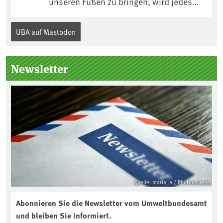
unseren Füßen zu bringen, wird jedes
Jahr am 5. Dezember, dem
Internationalen Tag des Bodens, der
UBA auf Mastodon
„Boden des Jahres“ vorgestellt. Das UBA
unterstützt die Aktion. Wer sitzt im
Kuratorium, wie wird der Boden des
Newsletter
Jahres ausgewählt und was passiert
eigentlich während eines solchen
Bodenjahres? Infos dazu gibt es im
aktuellen Podcast „Soilcast“. Jetzt
reinhören:
https://soilcast.de/interview/sc202-
interview-die-kuer-der-krume/
Quelle: maria_a / Photocase.de
Abonnieren Sie die Newsletter vom Umweltbundesamt
und bleiben Sie informiert.