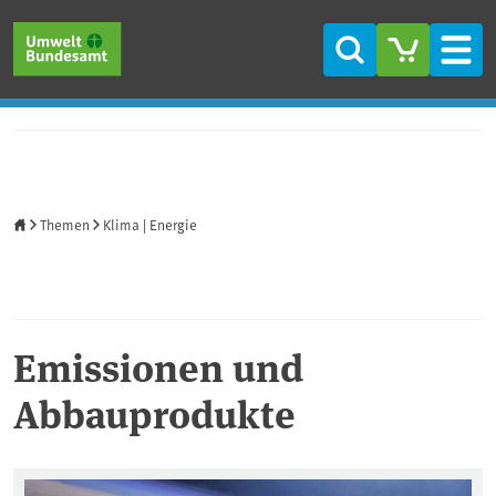
Direkt zum Inhalt
Direkt zum Hauptmenü
Direkt zur Fußzeile
Suche
Men
Startseite
Themen
Klima | Energie
Emissionen und
Abbauprodukte