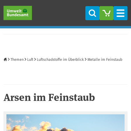
Direkt zum Inhalt
Direkt zum Hauptmenü
Direkt zur Fußzeile
Suche
Men
Startseite
Themen
Luft
Luftschadstoffe im Überblick
Metalle im Feinstaub
Arsen im Feinstaub