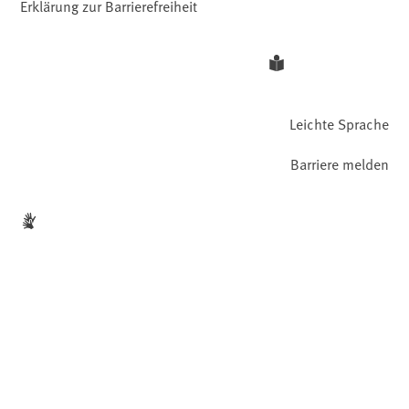
Erklärung zur Barrierefreiheit
Leichte Sprache
Barriere melden
Gebärdensprache
Facebook
YouTube
Instagram
LinkedIn
Mastodon
Bluesky