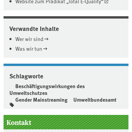
Website zum Prädikat „Total E-Quality“
Verwandte Inhalte
Wer wir sind
Was wir tun
Schlagworte
Beschäftigungswirkungen des
Umweltschutzes
Gender Mainstreaming
Umweltbundesamt
Seitenleiste
Kontakt