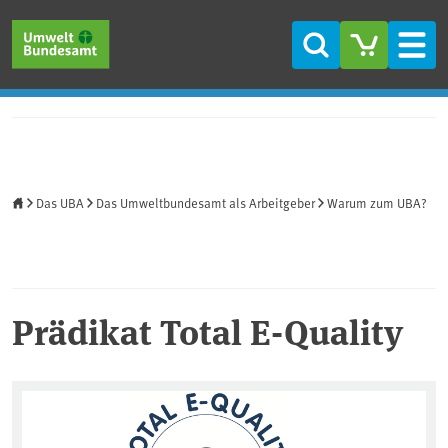
Direkt zum Inhalt
Direkt zum Hauptmenü
Direkt zur Fußzeile
Suche
Men
Startseite
Das UBA
Das Umweltbundesamt als Arbeitgeber
Warum zum UBA?
Prädikat Total E-Quality