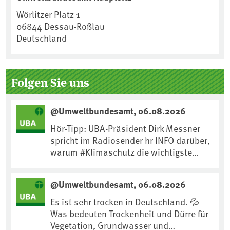
Wörlitzer Platz 1
06844
Dessau-Roßlau
Deutschland
Folgen Sie uns
@Umweltbundesamt, 06.08.2026
Hör-Tipp: UBA-Präsident Dirk Messner
spricht im Radiosender hr INFO darüber,
warum #Klimaschutz die wichtigste
Maßnahme gegen #Hitze ist und wie wir
uns an Klimafolgen anpassen können:
@Umweltbundesamt, 06.08.2026
https://www.ardsounds.de/episode/urn
:ard:episode:0e7cf1c4b819c26d/
Es ist sehr trocken in Deutschland. 💦
Was bedeuten Trockenheit und Dürre für
Vegetation, Grundwasser und