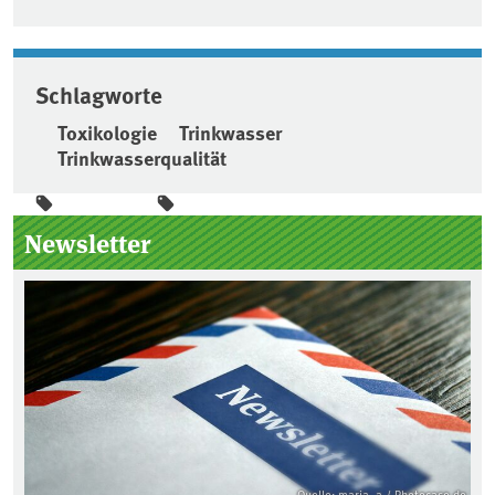
Schlagworte
Toxikologie
Trinkwasser
Trinkwasserqualität
Seitenleiste
Newsletter
Quelle: maria_a / Photocase.de