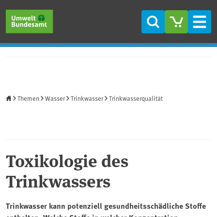
Direkt zum Inhalt
Direkt zum Hauptmenü
Direkt zur Fußzeile
Suche
Men
Startseite
Themen
Wasser
Trinkwasser
Trinkwasserqualität
Toxikologie des
Trinkwassers
Trinkwasser kann potenziell gesundheitsschädliche Stoffe