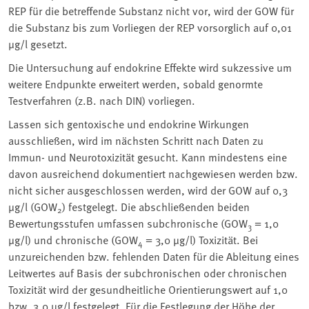
REP für die betreffende Substanz nicht vor, wird der GOW für
die Substanz bis zum Vorliegen der REP vorsorglich auf 0,01
µg/l gesetzt.
Die Untersuchung auf endokrine Effekte wird sukzessive um
weitere Endpunkte erweitert werden, sobald genormte
Testverfahren (z.B. nach DIN) vorliegen.
Lassen sich gentoxische und endokrine Wirkungen
ausschließen, wird im nächsten Schritt nach Daten zu
Immun- und Neurotoxizität gesucht. Kann mindestens eine
davon ausreichend dokumentiert nachgewiesen werden bzw.
nicht sicher ausgeschlossen werden, wird der GOW auf 0,3
µg/l (GOW
) festgelegt. Die abschließenden beiden
2
Bewertungsstufen umfassen subchronische (GOW
= 1,0
3
µg/l) und chronische (GOW
= 3,0 µg/l) Toxizität. Bei
4
unzureichenden bzw. fehlenden Daten für die Ableitung eines
Leitwertes auf Basis der subchronischen oder chronischen
Toxizität wird der gesundheitliche Orientierungswert auf 1,0
bzw. 3,0 µg/l festgelegt. Für die Festlegung der Höhe der