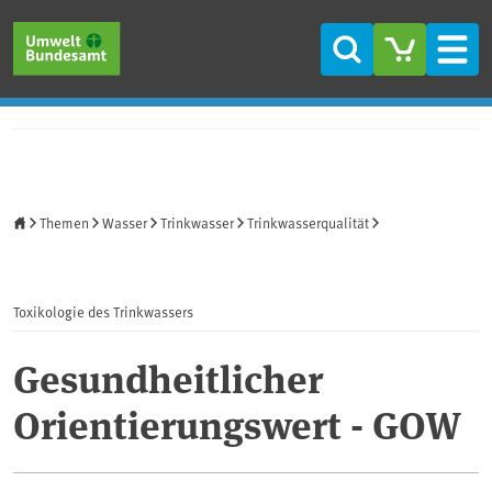
Direkt zum Inhalt
Direkt zum Hauptmenü
Direkt zur Fußzeile
Suche
Men
Startseite
Themen
Wasser
Trinkwasser
Trinkwasserqualität
Toxikologie des Trinkwassers
Gesundheitlicher
Orientierungswert - GOW