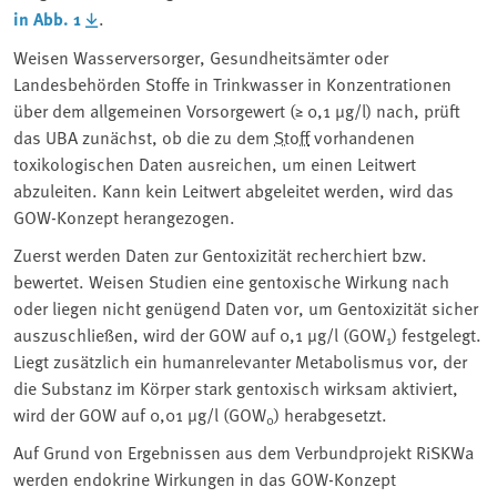
in Abb. 1
.
Weisen Wasserversorger, Gesundheitsämter oder
Landesbehörden Stoffe in Trinkwasser in Konzentrationen
über dem allgemeinen Vorsorgewert (≥ 0,1 µg/l) nach, prüft
das UBA zunächst, ob die zu dem
Stoff
vorhandenen
toxikologischen Daten ausreichen, um einen Leitwert
abzuleiten. Kann kein Leitwert abgeleitet werden, wird das
GOW-Konzept herangezogen.
Zuerst werden Daten zur Gentoxizität recherchiert bzw.
bewertet. Weisen Studien eine gentoxische Wirkung nach
oder liegen nicht genügend Daten vor, um Gentoxizität sicher
auszuschließen, wird der GOW auf 0,1 µg/l (GOW
) festgelegt.
1
Liegt zusätzlich ein humanrelevanter Metabolismus vor, der
die Substanz im Körper stark gentoxisch wirksam aktiviert,
wird der GOW auf 0,01 µg/l (GOW
) herabgesetzt.
0
Auf Grund von Ergebnissen aus dem Verbundprojekt RiSKWa
werden endokrine Wirkungen in das GOW-Konzept