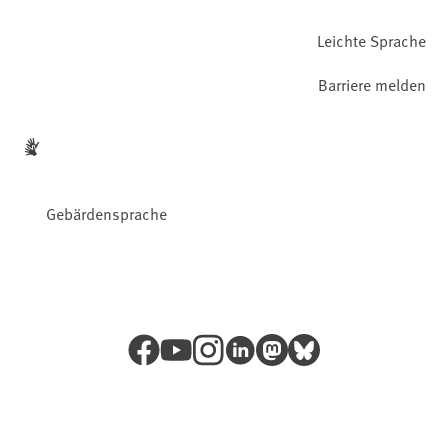
Leichte Sprache
Barriere melden
Gebärdensprache
Facebook
YouTube
Instagram
LinkedIn
Mastodon
Bluesky