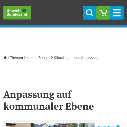
Direkt zum Inhalt
Direkt zum Hauptmenü
Direkt zur Fußzeile
Suche
Men
Startseite
Themen
Klima | Energie
Klimafolgen und Anpassung
Anpassung auf
kommunaler Ebene