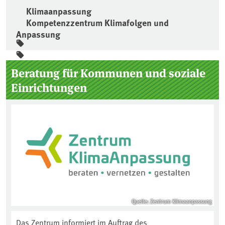
Klimaanpassung
Kompetenzzentrum Klimafolgen und
Anpassung
Seitenleiste
Beratung für Kommunen und soziale
Einrichtungen
Quelle: Zentrum Klimaanpassung
Das Zentrum informiert im Auftrag des