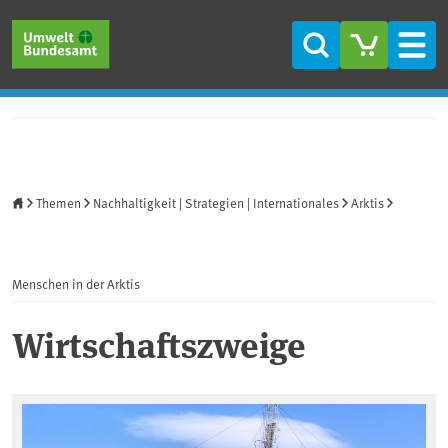
Direkt zum Inhalt
Direkt zum Hauptmenü
Direkt zur Fußzeile
Suche
Men
Startseite
Themen
Nachhaltigkeit | Strategien | Internationales
Arktis
Menschen in der Arktis
Wirtschaftszweige