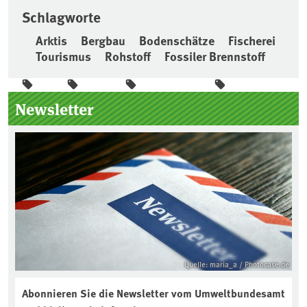
Schlagworte
Arktis
Bergbau
Bodenschätze
Fischerei
Tourismus
Rohstoff
Fossiler Brennstoff
Seitenleiste
Newsletter
Quelle: maria_a / Photocase.de
Abonnieren Sie die Newsletter vom Umweltbundesamt