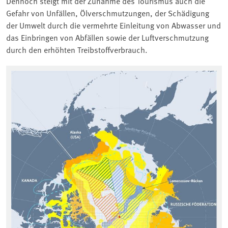
Dennoch steigt mit der Zunahme des Tourismus auch die
Gefahr von Unfällen, Ölverschmutzungen, der Schädigung
der Umwelt durch die vermehrte Einleitung von Abwasser und
das Einbringen von Abfällen sowie der Luftverschmutzung
durch den erhöhten Treibstoffverbrauch.
Associated content
Ek
Qu