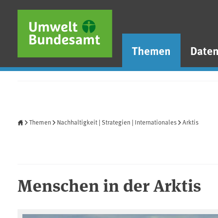
Direkt zum Inhalt
Direkt zum Hauptmenü
Direkt zur Fußzeile
Themen
Date
Startseite
Themen
Nachhaltigkeit | Strategien | Internationales
Arktis
Menschen in der Arktis