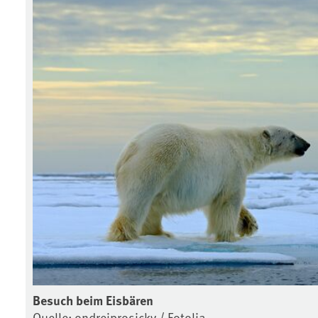
Besuch beim Eisbären
Quelle: ondrejprosicky / Fotolia